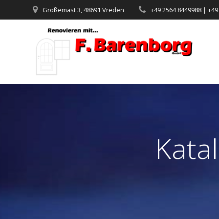
Zum
Großemast 3, 48691 Vreden
+49 2564 8449988 | +49
Inhalt
springen
Kata