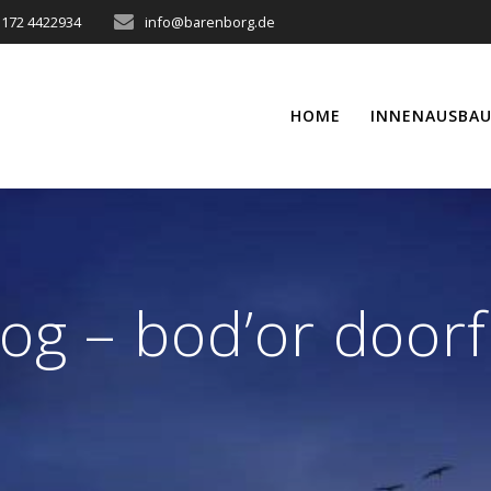
 172 4422934
info@barenborg.de
HOME
INNENAUSBA
log – bod’or door